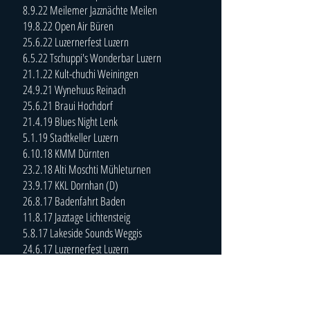
8.9.22 Meilemer Jazznächte Meilen
19.8.22 Open Air Büren
25.6.22 Luzernerfest Luzern
6.5.22 Tschuppi's Wonderbar Luzern
21.1.22 Kult-chuchi Weiningen
24.9.21 Wynehuus Reinach
25.6.21 Braui Hochdorf
21.4.19 Blues Night Lenk
5.1.19 Stadtkeller Luzern
6.10.18 KMM Dürnten
23.2.18 Alti Moschti Mühleturnen
23.9.17 KKL Dornhan (D)
26.8.17 Badenfahrt Baden
11.8.17 Jazztage Lichtensteig
5.8.17 Lakeside Sounds Weggis
24.6.17 Luzernerfest Luzern
23.6.17 Castle Jazz Oberdiessbach
1.5.17 Mahogany Hall Bern
18.3.17 Blues Club Vully